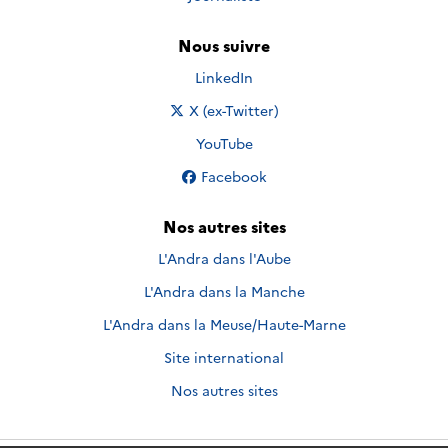
Nous suivre
Nous suivre sur
LinkedIn
Nous suivre sur
X (ex-Twitter)
Nous suivre sur
YouTube
Nous suivre sur
Facebook
Nos autres sites
L'Andra dans l'Aube
L'Andra dans la Manche
L'Andra dans la Meuse/Haute-Marne
Site international
Nos autres sites