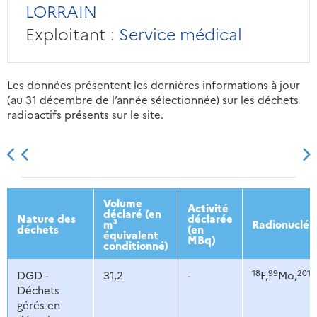
LORRAIN
Exploitant :
Service médical
Les données présentent les dernières informations à jour
(au 31 décembre de l’année sélectionnée) sur les déchets
radioactifs présents sur le site.
2013
2014
2015
2016
Volume
Activité
déclaré (en
Nature des
déclarée
m³
Radionucléi
déchets
(en
équivalent
MBq)
conditionné)
18
99
201
DGD -
31,2
-
F,
Mo,
T
Déchets
gérés en