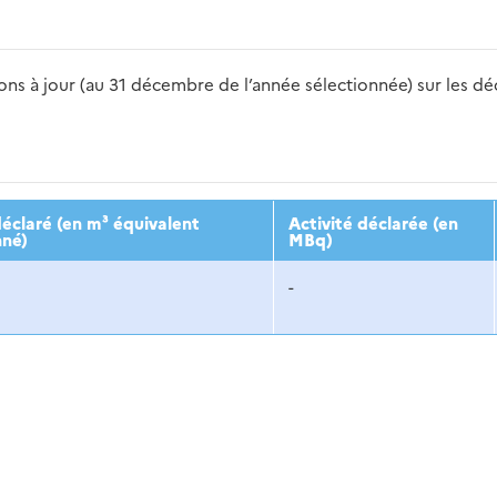
s à jour (au 31 décembre de l’année sélectionnée) sur les déch
2016
2017
2018
2019
20
éclaré (en m³ équivalent
Activité déclarée (en
nné)
MBq)
-