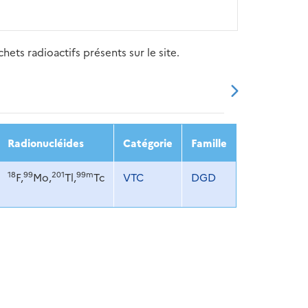
ets radioactifs présents sur le site.
20
2021
2022
2023
2024
Radionucléides
Catégorie
Famille
18
99
201
99m
F,
Mo,
Tl,
Tc
VTC
DGD