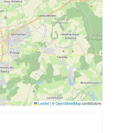
Leaflet
|
©
OpenStreetMap
contributors