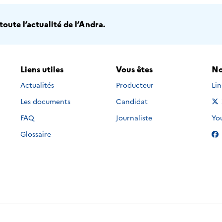
oute l’actualité de l’Andra.
Liens utiles
Vous êtes
No
Nou
Actualités
Producteur
Li
Les documents
Candidat
Nou
FAQ
Journaliste
Yo
Glossaire