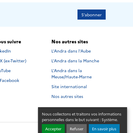
S’abonner
us suivre
Nos autres sites
s suivre sur
nkedIn
L'Andra dans l'Aube
Nous suivre sur
X (ex-Twitter)
L'Andra dans la Manche
s suivre sur
uTube
L'Andra dans la
Meuse/Haute-Marne
Nous suivre sur
Facebook
Site international
Nos autres sites
Nous collectons et traitons vos informations
personnelles dans le but suivant :
Système
.
Accepter
Refuser
En savoir plus
© 2026 - Andra. Tous droits réservés.