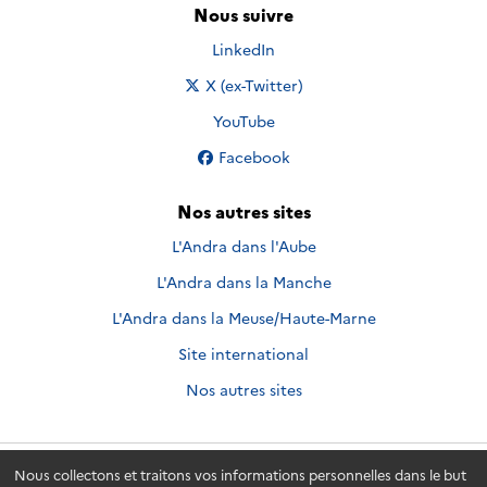
Nous suivre
Nous suivre sur
LinkedIn
Nous suivre sur
X (ex-Twitter)
Nous suivre sur
YouTube
Nous suivre sur
Facebook
Nos autres sites
L'Andra dans l'Aube
L'Andra dans la Manche
L'Andra dans la Meuse/Haute-Marne
Site international
Nos autres sites
Nous collectons et traitons vos informations personnelles dans le but
Andra.fr
© 2026 - Andra. Tous droits réservés.