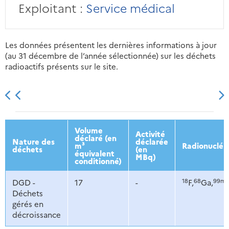
Exploitant :
Service médical
Les données présentent les dernières informations à jour
(au 31 décembre de l’année sélectionnée) sur les déchets
radioactifs présents sur le site.
2013
2014
2015
2016
Volume
Activité
déclaré (en
Nature des
déclarée
m³
Radionucléi
déchets
(en
équivalent
MBq)
conditionné)
18
68
99m
DGD -
17
-
F,
Ga,
Déchets
gérés en
décroissance