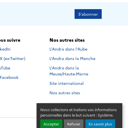
S’abonner
us suivre
Nos autres sites
s suivre sur
nkedIn
L'Andra dans l'Aube
Nous suivre sur
X (ex-Twitter)
L'Andra dans la Manche
s suivre sur
uTube
L'Andra dans la
Meuse/Haute-Marne
Nous suivre sur
Facebook
Site international
Nos autres sites
Nous collectons et traitons vos informations
personnelles dans le but suivant :
Système
.
Accepter
Refuser
En savoir plus
© 2026 - Andra. Tous droits réservés.