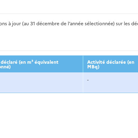
s à jour (au 31 décembre de l’année sélectionnée) sur les déch
2016
2017
2018
2019
20
déclaré (en m³ équivalent
Activité déclarée (en
onné)
MBq)
-