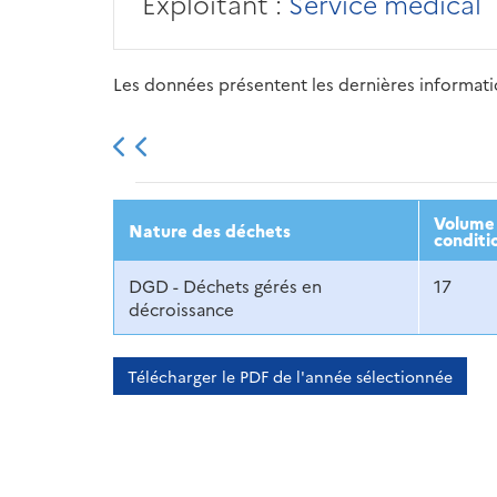
Exploitant :
Service médical
Les données présentent les dernières information
2013
2014
2015
Volume 
Nature des déchets
conditi
DGD - Déchets gérés en
17
décroissance
Télécharger le PDF de l'année sélectionnée