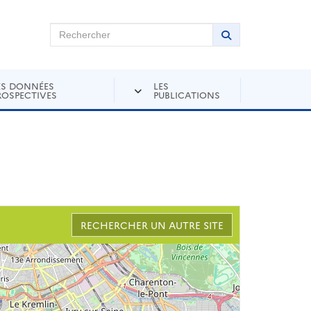
chercher sur Andra Inventaire
Rechercher
Lancer la recher
ES DONNÉES
LES
ROSPECTIVES
PUBLICATIONS
RECHERCHER UN AUTRE SITE