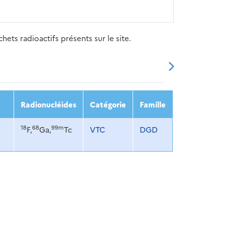
ets radioactifs présents sur le site.
20
2021
2022
2023
2024
Radionucléides
Catégorie
Famille
18
68
99m
F,
Ga,
Tc
VTC
DGD