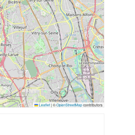
Leaflet
|
©
OpenStreetMap
contributors