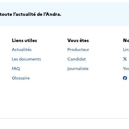
oute l’actualité de l’Andra.
Liens utiles
Vous êtes
No
Nou
Actualités
Producteur
Li
Les documents
Candidat
Nou
FAQ
Journaliste
Yo
Glossaire