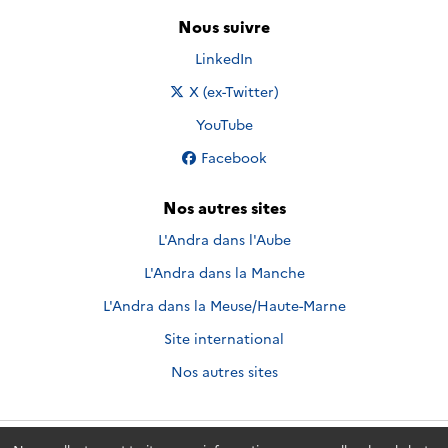
Nous suivre
Nous suivre sur
LinkedIn
Nous suivre sur
X (ex-Twitter)
Nous suivre sur
YouTube
Nous suivre sur
Facebook
Nos autres sites
L'Andra dans l'Aube
L'Andra dans la Manche
L'Andra dans la Meuse/Haute-Marne
Site international
Nos autres sites