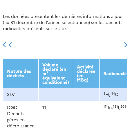
Les données présentent les dernières informations à jour
(au 31 décembre de l’année sélectionnée) sur les déchets
radioactifs présents sur le site.
2013
2014
2015
2016
Volume
Activité
déclaré (en
Nature des
déclarée
m³
Radionucléi
déchets
(en
équivalent
MBq)
conditionné)
3
14
SLV
-
-
H,
C
111
131
201
DGD -
11
-
In,
I,
Tl
Déchets
gérés en
décroissance