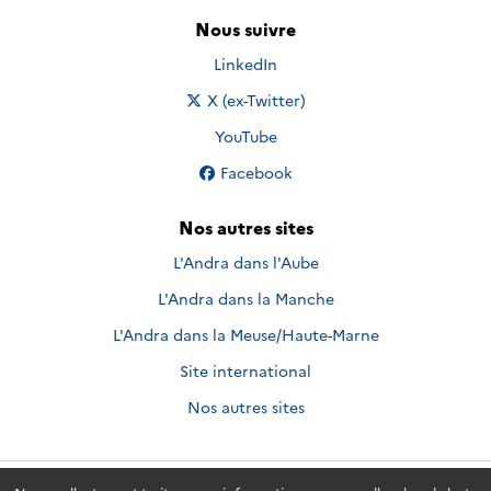
Nous suivre
Nous suivre sur
LinkedIn
Nous suivre sur
X (ex-Twitter)
Nous suivre sur
YouTube
Nous suivre sur
Facebook
Nos autres sites
L'Andra dans l'Aube
L'Andra dans la Manche
L'Andra dans la Meuse/Haute-Marne
Site international
Nos autres sites