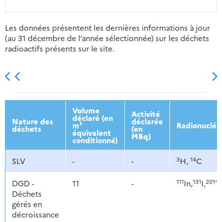
Les données présentent les dernières informations à jour
(au 31 décembre de l’année sélectionnée) sur les déchets
radioactifs présents sur le site.
2013
2014
2015
2016
Volume
Activité
déclaré (en
Nature des
déclarée
m³
Radionucléi
déchets
(en
équivalent
MBq)
conditionné)
3
14
SLV
-
-
H,
C
111
131
201
DGD -
11
-
In,
I,
Tl
Déchets
gérés en
décroissance