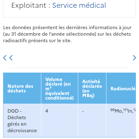
Exploitant :
Service médical
Les données présentent les dernières informations à jour
(au 31 décembre de l’année sélectionnée) sur les déchets
radioactifs présents sur le site.
2013
2014
2015
2016
Volume
Activité
déclaré (en
Nature des
déclarée
m³
Radionucléi
déchets
(en
équivalent
MBq)
conditionné)
99
111
12
DGD -
4
-
Mo,
In,
Déchets
gérés en
décroissance