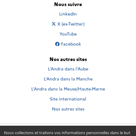
Nous suivre
Nous suivre sur
LinkedIn
Nous suivre sur
X (ex-Twitter)
Nous suivre sur
YouTube
Nous suivre sur
Facebook
Nos autres sites
L'Andra dans l'Aube
L'Andra dans la Manche
L'Andra dans la Meuse/Haute-Marne
Site international
Nos autres sites
Nous collectons et traitons vos informations personnelles dans le but
Andra.fr
© 2026 - Andra. Tous droits réservés.