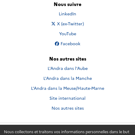
Nous suivre
Nous suivre sur
LinkedIn
Nous suivre sur
X (ex-Twitter)
Nous suivre sur
YouTube
Nous suivre sur
Facebook
Nos autres sites
L'Andra dans l'Aube
L'Andra dans la Manche
L'Andra dans la Meuse/Haute-Marne
Site international
Nos autres sites
Nous collectons et traitons vos informations personnelles dans le but
Andra.fr
© 2026 - Andra. Tous droits réservés.