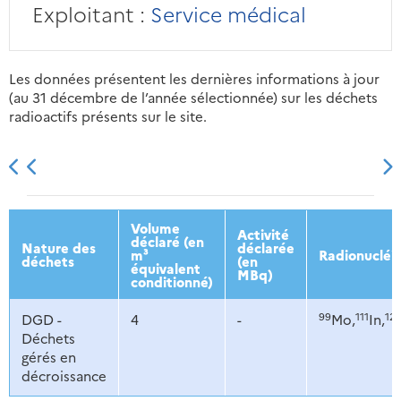
Exploitant :
Service médical
Les données présentent les dernières informations à jour
(au 31 décembre de l’année sélectionnée) sur les déchets
radioactifs présents sur le site.
2013
2014
2015
2016
Volume
Activité
déclaré (en
Nature des
déclarée
m³
Radionucléi
déchets
(en
équivalent
MBq)
conditionné)
99
111
12
DGD -
4
-
Mo,
In,
Déchets
gérés en
décroissance