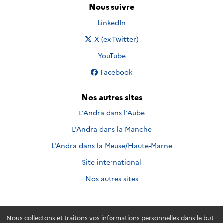
Nous suivre
Nous suivre sur
LinkedIn
Nous suivre sur
X (ex-Twitter)
Nous suivre sur
YouTube
Nous suivre sur
Facebook
Nos autres sites
L'Andra dans l'Aube
L'Andra dans la Manche
L'Andra dans la Meuse/Haute-Marne
Site international
Nos autres sites
Nous collectons et traitons vos informations personnelles dans le but
Andra.fr
© 2026 - Andra. Tous droits réservés.