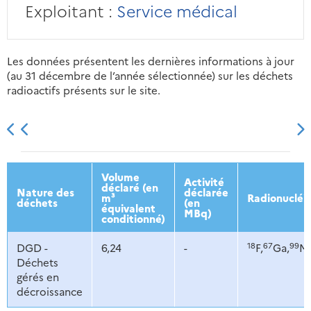
Exploitant :
Service médical
Les données présentent les dernières informations à jour
(au 31 décembre de l’année sélectionnée) sur les déchets
radioactifs présents sur le site.
2013
2014
2015
2016
Volume
Activité
déclaré (en
Nature des
déclarée
m³
Radionucléi
déchets
(en
équivalent
MBq)
conditionné)
18
67
99
DGD -
6,24
-
F,
Ga,
M
Déchets
gérés en
décroissance