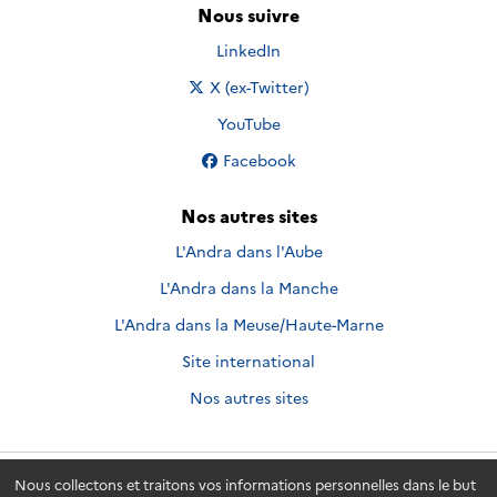
Nous suivre
Nous suivre sur
LinkedIn
Nous suivre sur
X (ex-Twitter)
Nous suivre sur
YouTube
Nous suivre sur
Facebook
Nos autres sites
L'Andra dans l'Aube
L'Andra dans la Manche
L'Andra dans la Meuse/Haute-Marne
Site international
Nos autres sites
Nous collectons et traitons vos informations personnelles dans le but
Andra.fr
© 2026 - Andra. Tous droits réservés.