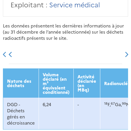
Exploitant :
Service médical
Les données présentent les dernières informations à jour
(au 31 décembre de l’année sélectionnée) sur les déchets
radioactifs présents sur le site.
2013
2014
2015
2016
Volume
Activité
déclaré (en
Nature des
déclarée
m³
Radionucléi
déchets
(en
équivalent
MBq)
conditionné)
18
67
99
DGD -
6,24
-
F,
Ga,
M
Déchets
gérés en
décroissance