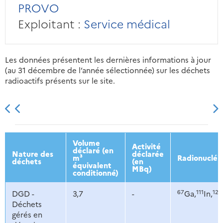
PROVO
Exploitant :
Service médical
Les données présentent les dernières informations à jour
(au 31 décembre de l’année sélectionnée) sur les déchets
radioactifs présents sur le site.
2013
2014
2015
2016
Volume
Activité
déclaré (en
Nature des
déclarée
m³
Radionucléi
déchets
(en
équivalent
MBq)
conditionné)
67
111
123
DGD -
3,7
-
Ga,
In,
Déchets
gérés en