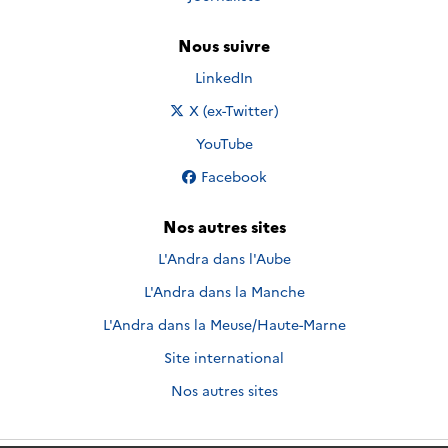
Nous suivre
Nous suivre sur
LinkedIn
Nous suivre sur
X (ex-Twitter)
Nous suivre sur
YouTube
Nous suivre sur
Facebook
Nos autres sites
L'Andra dans l'Aube
L'Andra dans la Manche
L'Andra dans la Meuse/Haute-Marne
Site international
Nos autres sites