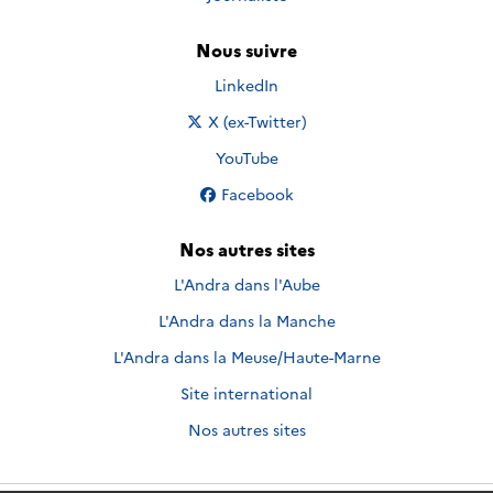
Nous suivre
Nous suivre sur
LinkedIn
Nous suivre sur
X (ex-Twitter)
Nous suivre sur
YouTube
Nous suivre sur
Facebook
Nos autres sites
L'Andra dans l'Aube
L'Andra dans la Manche
L'Andra dans la Meuse/Haute-Marne
Site international
Nos autres sites