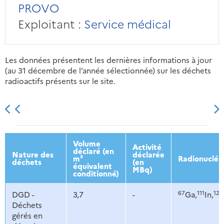
PROVO
Exploitant :
Service médical
Les données présentent les dernières informations à jour
(au 31 décembre de l’année sélectionnée) sur les déchets
radioactifs présents sur le site.
2013
2014
2015
2016
Volume
Activité
déclaré (en
Nature des
déclarée
m³
Radionucléi
déchets
(en
équivalent
MBq)
conditionné)
67
111
123
DGD -
3,7
-
Ga,
In,
Déchets
gérés en