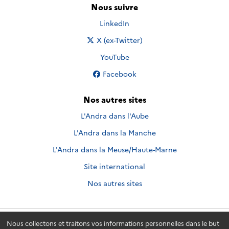
Nous suivre
Nous suivre sur
LinkedIn
Nous suivre sur
X (ex-Twitter)
Nous suivre sur
YouTube
Nous suivre sur
Facebook
Nos autres sites
L'Andra dans l'Aube
L'Andra dans la Manche
L'Andra dans la Meuse/Haute-Marne
Site international
Nos autres sites
Nous collectons et traitons vos informations personnelles dans le but
Andra.fr
© 2026 - Andra. Tous droits réservés.