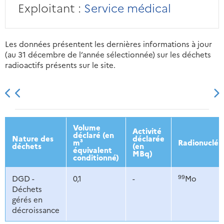
Exploitant :
Service médical
Les données présentent les dernières informations à jour
(au 31 décembre de l’année sélectionnée) sur les déchets
radioactifs présents sur le site.
2013
2014
2015
2016
Volume
Activité
déclaré (en
Nature des
déclarée
m³
Radionucléi
déchets
(en
équivalent
MBq)
conditionné)
99
DGD -
0,1
-
Mo
Déchets
gérés en
décroissance