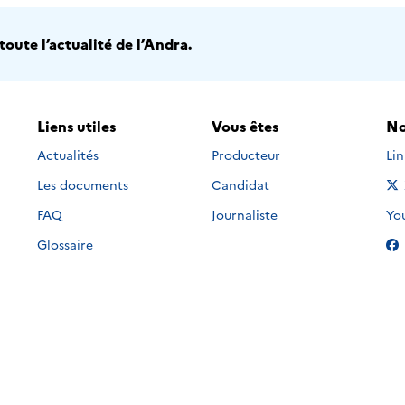
oute l’actualité de l’Andra.
Liens utiles
Vous êtes
No
Nou
Actualités
Producteur
Li
Les documents
Candidat
Nou
FAQ
Journaliste
Yo
Glossaire