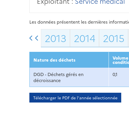
Exploitant :
Service médical
Les données présentent les dernières information
2013
2014
2015
Volume 
Nature des déchets
conditi
DGD - Déchets gérés en
0,1
décroissance
Télécharger le PDF de l'année sélectionnée