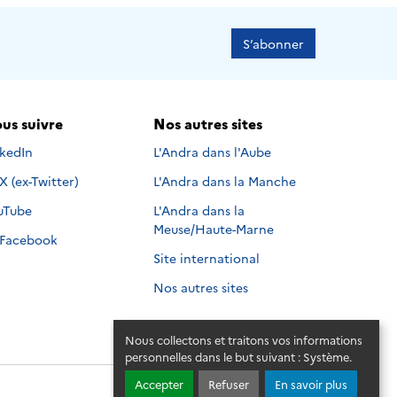
S’abonner
us suivre
Nos autres sites
s suivre sur
nkedIn
L'Andra dans l'Aube
Nous suivre sur
X (ex-Twitter)
L'Andra dans la Manche
s suivre sur
uTube
L'Andra dans la
Meuse/Haute-Marne
Nous suivre sur
Facebook
Site international
Nos autres sites
Nous collectons et traitons vos informations
personnelles dans le but suivant :
Système
.
Accepter
Refuser
En savoir plus
© 2026 - Andra. Tous droits réservés.