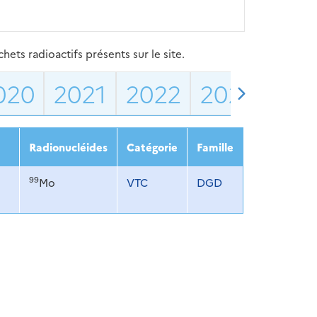
ets radioactifs présents sur le site.
020
2021
2022
2023
202
Radionucléides
Catégorie
Famille
99
Mo
VTC
DGD