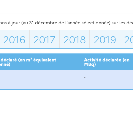
s à jour (au 31 décembre de l’année sélectionnée) sur les déch
2016
2017
2018
2019
2
déclaré (en m³ équivalent
Activité déclarée (en
onné)
MBq)
-