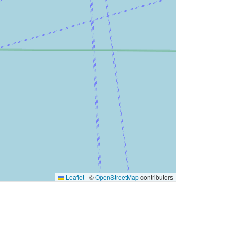
Leaflet
|
©
OpenStreetMap
contributors