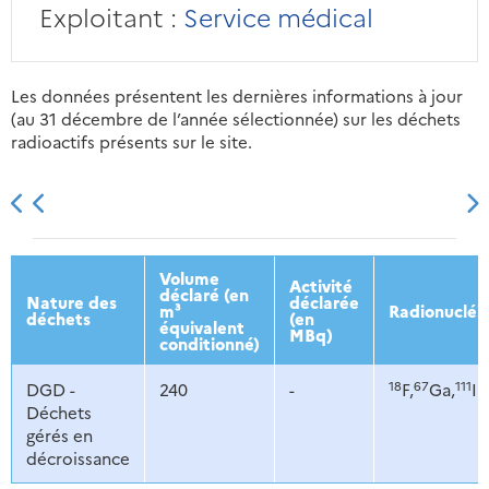
Exploitant :
Service médical
Les données présentent les dernières informations à jour
(au 31 décembre de l’année sélectionnée) sur les déchets
radioactifs présents sur le site.
2013
2014
2015
2016
Volume
Activité
déclaré (en
Nature des
déclarée
m³
Radionucléi
déchets
(en
équivalent
MBq)
conditionné)
18
67
111
DGD -
240
-
F,
Ga,
In
Déchets
gérés en
décroissance