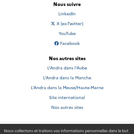
Nous suivre
Nous suivre sur
LinkedIn
Nous suivre sur
X (ex-Twitter)
Nous suivre sur
YouTube
Nous suivre sur
Facebook
Nos autres sites
L'Andra dans l'Aube
L'Andra dans la Manche
L'Andra dans la Meuse/Haute-Marne
Site international
Nos autres sites
Nous collectons et traitons vos informations personnelles dans le but
Andra.fr
© 2026 - Andra. Tous droits réservés.