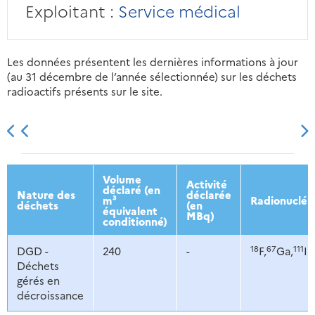
Exploitant :
Service médical
Les données présentent les dernières informations à jour
(au 31 décembre de l’année sélectionnée) sur les déchets
radioactifs présents sur le site.
2013
2014
2015
2016
Volume
Activité
déclaré (en
Nature des
déclarée
m³
Radionucléi
déchets
(en
équivalent
MBq)
conditionné)
18
67
111
DGD -
240
-
F,
Ga,
In
Déchets
gérés en
décroissance