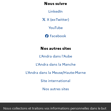
Nous suivre
Nous suivre sur
LinkedIn
Nous suivre sur
X (ex-Twitter)
Nous suivre sur
YouTube
Nous suivre sur
Facebook
Nos autres sites
L'Andra dans l'Aube
L'Andra dans la Manche
L'Andra dans la Meuse/Haute-Marne
Site international
Nos autres sites
Nous collectons et traitons vos informations personnelles dans le but
Andra.fr
© 2026 - Andra. Tous droits réservés.