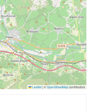
Leaflet
|
©
OpenStreetMap
contributors