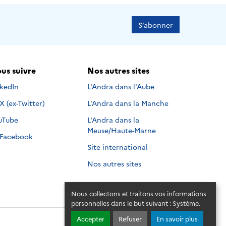
S’abonner
us suivre
Nos autres sites
s suivre sur
nkedIn
L'Andra dans l'Aube
Nous suivre sur
X (ex-Twitter)
L'Andra dans la Manche
s suivre sur
uTube
L'Andra dans la
Meuse/Haute-Marne
Nous suivre sur
Facebook
Site international
Nos autres sites
Nous collectons et traitons vos informations
personnelles dans le but suivant :
Système
.
Accepter
Refuser
En savoir plus
© 2026 - Andra. Tous droits réservés.