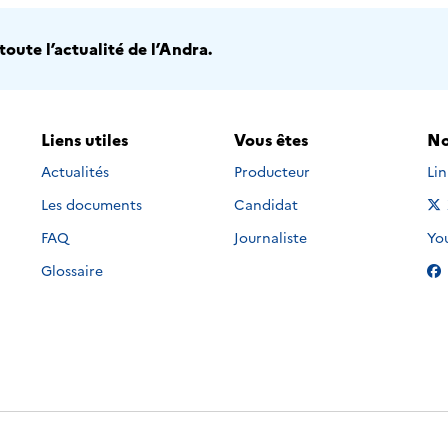
oute l’actualité de l’Andra.
Liens utiles
Vous êtes
No
Nou
Actualités
Producteur
Li
Les documents
Candidat
Nou
FAQ
Journaliste
Yo
Glossaire