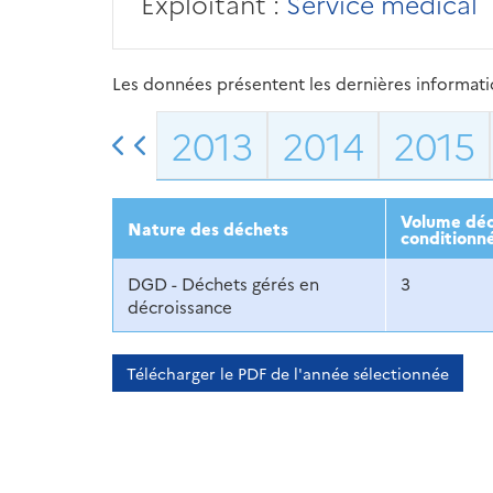
Exploitant :
Service médical
Les données présentent les dernières information
2013
2014
2015
Volume déc
Nature des déchets
conditionn
DGD - Déchets gérés en
3
décroissance
Télécharger le PDF de l'année sélectionnée