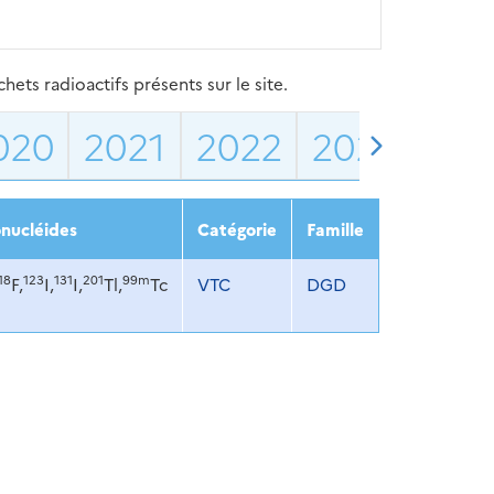
ets radioactifs présents sur le site.
020
2021
2022
2023
202
nucléides
Catégorie
Famille
18
123
131
201
99m
F,
I,
I,
Tl,
Tc
VTC
DGD