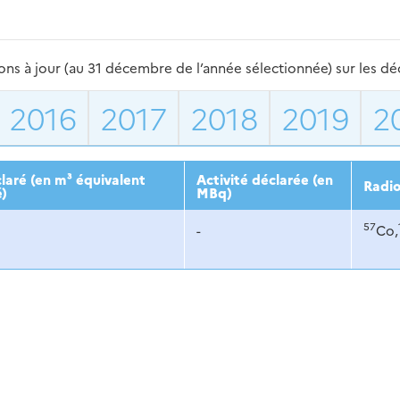
s à jour (au 31 décembre de l’année sélectionnée) sur les déch
2016
2017
2018
2019
2
laré (en m³ équivalent
Activité déclarée (en
Radio
é)
MBq)
57
-
Co,