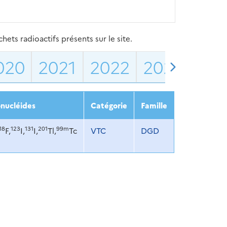
ets radioactifs présents sur le site.
020
2021
2022
2023
202
nucléides
Catégorie
Famille
18
123
131
201
99m
F,
I,
I,
Tl,
Tc
VTC
DGD