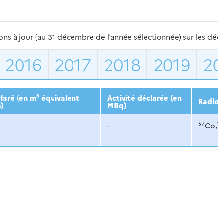
s à jour (au 31 décembre de l’année sélectionnée) sur les déch
2016
2017
2018
2019
2
laré (en m³ équivalent
Activité déclarée (en
Radio
é)
MBq)
57
-
Co,