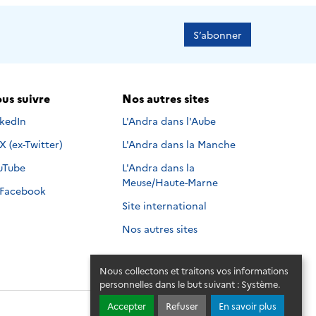
S’abonner
us suivre
Nos autres sites
s suivre sur
nkedIn
L'Andra dans l'Aube
Nous suivre sur
X (ex-Twitter)
L'Andra dans la Manche
s suivre sur
uTube
L'Andra dans la
Meuse/Haute-Marne
Nous suivre sur
Facebook
Site international
Nos autres sites
Nous collectons et traitons vos informations
personnelles dans le but suivant :
Système
.
Accepter
Refuser
En savoir plus
© 2026 - Andra. Tous droits réservés.