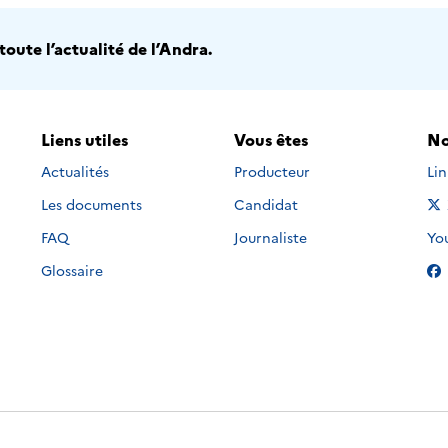
oute l’actualité de l’Andra.
Liens utiles
Vous êtes
No
Nou
Actualités
Producteur
Li
Les documents
Candidat
Nou
FAQ
Journaliste
Yo
Glossaire