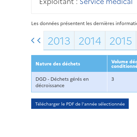
Exploitant :
Service médical
Les données présentent les dernières information
2013
2014
2015
Volume déc
Nature des déchets
conditionn
DGD - Déchets gérés en
3
décroissance
Télécharger le PDF de l'année sélectionnée