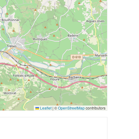
Leaflet
|
©
OpenStreetMap
contributors