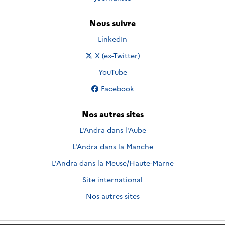
Nous suivre
Nous suivre sur
LinkedIn
Nous suivre sur
X (ex-Twitter)
Nous suivre sur
YouTube
Nous suivre sur
Facebook
Nos autres sites
L'Andra dans l'Aube
L'Andra dans la Manche
L'Andra dans la Meuse/Haute-Marne
Site international
Nos autres sites