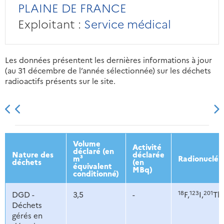
PLAINE DE FRANCE
Exploitant :
Service médical
Les données présentent les dernières informations à jour
(au 31 décembre de l’année sélectionnée) sur les déchets
radioactifs présents sur le site.
2013
2014
2015
2016
Volume
Activité
déclaré (en
Nature des
déclarée
m³
Radionucléi
déchets
(en
équivalent
MBq)
conditionné)
18
123
201
DGD -
3,5
-
F,
I,
Tl,
Déchets
gérés en