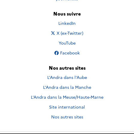
Nous suivre
Nous suivre sur
LinkedIn
Nous suivre sur
X (ex-Twitter)
Nous suivre sur
YouTube
Nous suivre sur
Facebook
Nos autres sites
L'Andra dans l'Aube
L'Andra dans la Manche
L'Andra dans la Meuse/Haute-Marne
Site international
Nos autres sites