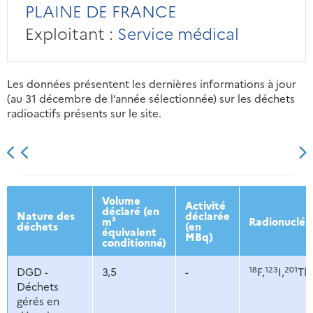
PLAINE DE FRANCE
Exploitant :
Service médical
Les données présentent les dernières informations à jour
(au 31 décembre de l’année sélectionnée) sur les déchets
radioactifs présents sur le site.
2013
2014
2015
2016
Volume
Activité
déclaré (en
Nature des
déclarée
m³
Radionucléi
déchets
(en
équivalent
MBq)
conditionné)
18
123
201
DGD -
3,5
-
F,
I,
Tl,
Déchets
gérés en