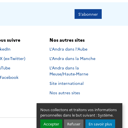
S’abonner
us suivre
Nos autres sites
s suivre sur
nkedIn
L'Andra dans l'Aube
Nous suivre sur
X (ex-Twitter)
L'Andra dans la Manche
s suivre sur
uTube
L'Andra dans la
Meuse/Haute-Marne
Nous suivre sur
Facebook
Site international
Nos autres sites
Nous collectons et traitons vos informations
personnelles dans le but suivant :
Système
.
Accepter
Refuser
En savoir plus
© 2026 - Andra. Tous droits réservés.