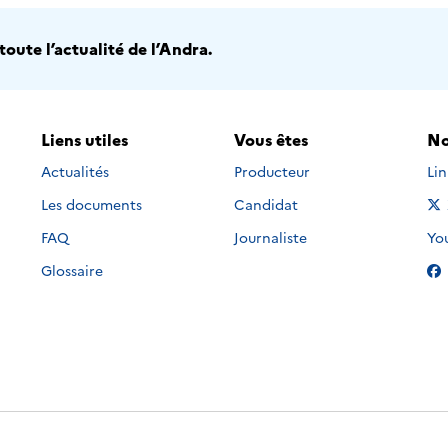
oute l’actualité de l’Andra.
Liens utiles
Vous êtes
No
Nou
Actualités
Producteur
Li
Les documents
Candidat
Nou
FAQ
Journaliste
Yo
Glossaire