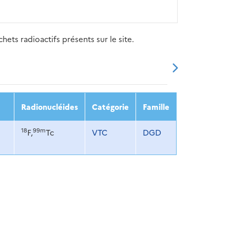
ets radioactifs présents sur le site.
20
2021
2022
2023
2024
Radionucléides
Catégorie
Famille
18
99m
F,
Tc
VTC
DGD