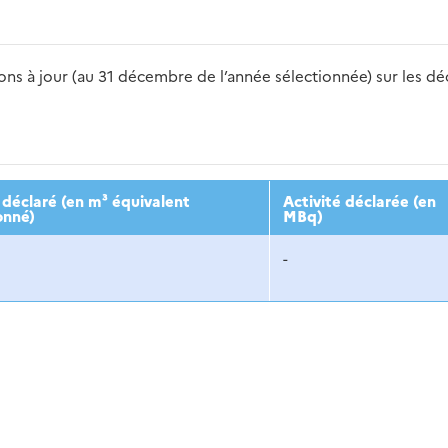
s à jour (au 31 décembre de l’année sélectionnée) sur les déch
2016
2017
2018
2019
20
déclaré (en m³ équivalent
Activité déclarée (en
onné)
MBq)
-