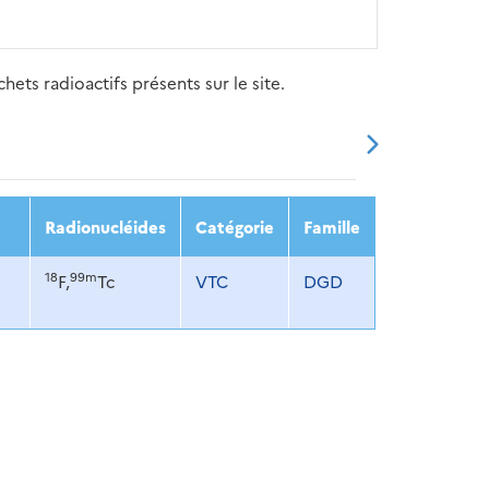
ets radioactifs présents sur le site.
20
2021
2022
2023
2024
Radionucléides
Catégorie
Famille
18
99m
F,
Tc
VTC
DGD