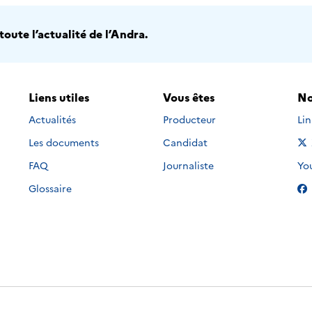
oute l’actualité de l’Andra.
Liens utiles
Vous êtes
No
Nou
Actualités
Producteur
Li
Les documents
Candidat
Nou
FAQ
Journaliste
Yo
Glossaire