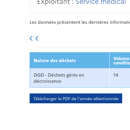
Exploitant :
Service médical
Les données présentent les dernières information
2013
2014
2015
Volume 
Nature des déchets
conditi
DGD - Déchets gérés en
14
décroissance
Télécharger le PDF de l'année sélectionnée