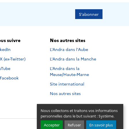
S’abonner
us suivre
Nos autres sites
s suivre sur
nkedIn
L'Andra dans l'Aube
Nous suivre sur
X (ex-Twitter)
L'Andra dans la Manche
s suivre sur
uTube
L'Andra dans la
Meuse/Haute-Marne
Nous suivre sur
Facebook
Site international
Nos autres sites
Nous collectons et traitons vos informations
personnelles dans le but suivant :
Système
.
Accepter
Refuser
En savoir plus
© 2026 - Andra. Tous droits réservés.