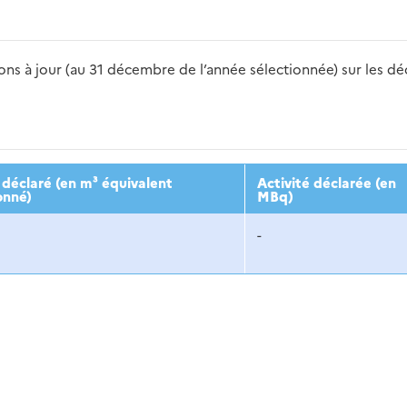
s à jour (au 31 décembre de l’année sélectionnée) sur les déch
2016
2017
2018
2019
20
déclaré (en m³ équivalent
Activité déclarée (en
onné)
MBq)
-