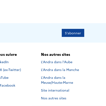
S’abonner
us suivre
Nos autres sites
s suivre sur
nkedIn
L'Andra dans l'Aube
Nous suivre sur
X (ex-Twitter)
L'Andra dans la Manche
s suivre sur
uTube
L'Andra dans la
Meuse/Haute-Marne
Nous suivre sur
Facebook
Site international
Nos autres sites