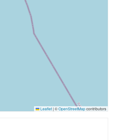
Leaflet
|
©
OpenStreetMap
contributors