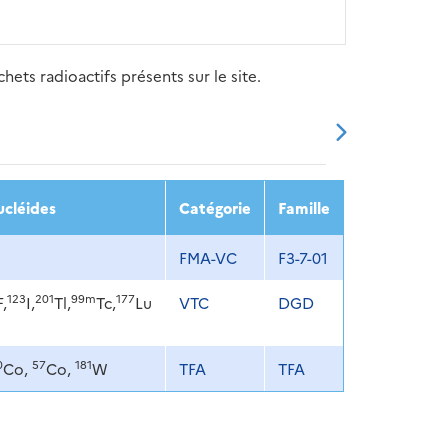
ets radioactifs présents sur le site.
20
2021
2022
2023
2024
ucléides
Catégorie
Famille
FMA-VC
F3-7-01
123
201
99m
177
F,
I,
Tl,
Tc,
Lu
VTC
DGD
0
57
181
Co,
Co,
W
TFA
TFA