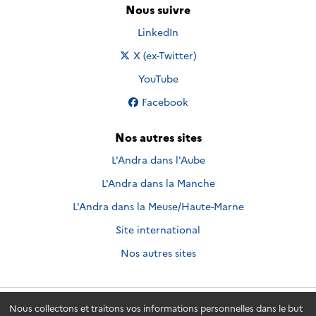
Nous suivre
Nous suivre sur
LinkedIn
Nous suivre sur
X (ex-Twitter)
Nous suivre sur
YouTube
Nous suivre sur
Facebook
Nos autres sites
L'Andra dans l'Aube
L'Andra dans la Manche
L'Andra dans la Meuse/Haute-Marne
Site international
Nos autres sites
Nous collectons et traitons vos informations personnelles dans le but
Andra.fr
© 2026 - Andra. Tous droits réservés.