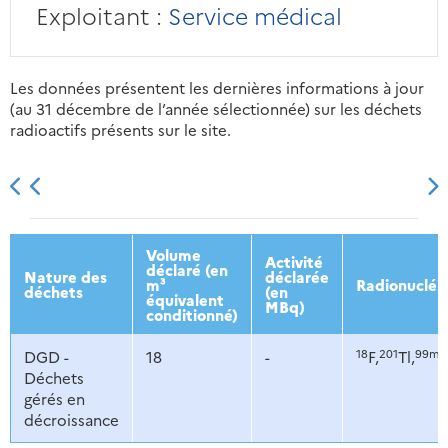
Exploitant :
Service médical
Les données présentent les dernières informations à jour
(au 31 décembre de l’année sélectionnée) sur les déchets
radioactifs présents sur le site.
2013
2014
2015
2016
Volume
Activité
déclaré (en
Nature des
déclarée
m³
Radionucléi
déchets
(en
équivalent
MBq)
conditionné)
18
201
99m
DGD -
18
-
F,
Tl,
T
Déchets
gérés en
décroissance