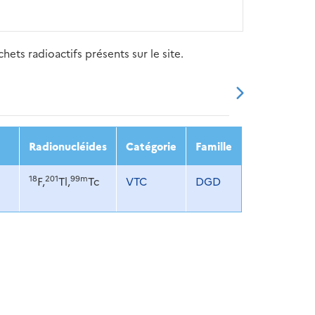
ets radioactifs présents sur le site.
20
2021
2022
2023
2024
Radionucléides
Catégorie
Famille
18
201
99m
F,
Tl,
Tc
VTC
DGD