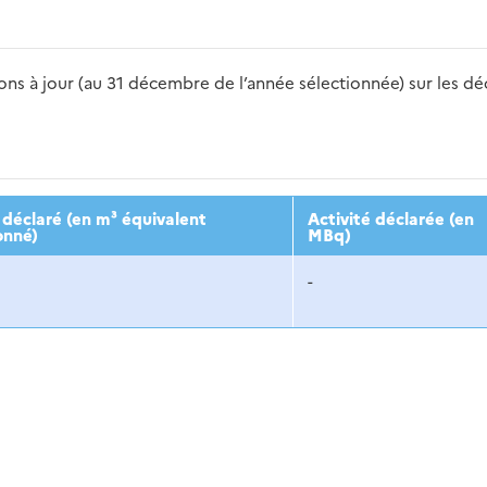
s à jour (au 31 décembre de l’année sélectionnée) sur les déch
2016
2017
2018
2019
20
déclaré (en m³ équivalent
Activité déclarée (en
onné)
MBq)
-