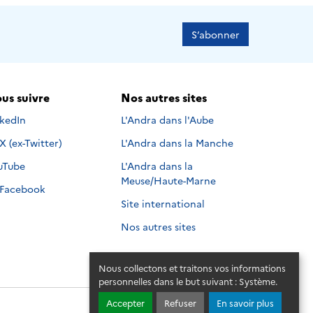
S’abonner
us suivre
Nos autres sites
s suivre sur
nkedIn
L'Andra dans l'Aube
Nous suivre sur
X (ex-Twitter)
L'Andra dans la Manche
s suivre sur
uTube
L'Andra dans la
Meuse/Haute-Marne
Nous suivre sur
Facebook
Site international
Nos autres sites
Nous collectons et traitons vos informations
personnelles dans le but suivant :
Système
.
Accepter
Refuser
En savoir plus
© 2026 - Andra. Tous droits réservés.