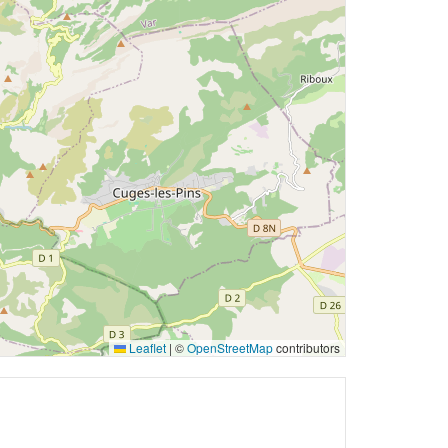
Leaflet
|
©
OpenStreetMap
contributors