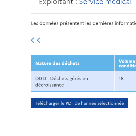
Exploitant :
Service médical
Les données présentent les dernières information
2013
2014
2015
Volume 
Nature des déchets
conditi
DGD - Déchets gérés en
18
décroissance
Télécharger le PDF de l'année sélectionnée