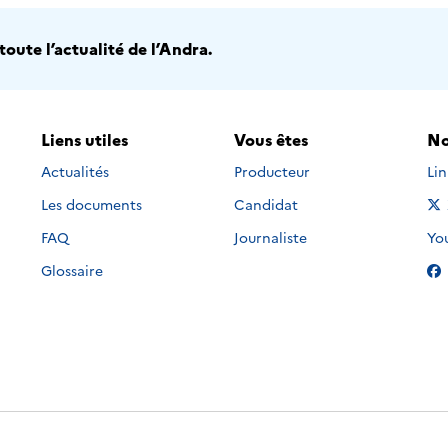
oute l’actualité de l’Andra.
Liens utiles
Vous êtes
No
Nou
Actualités
Producteur
Li
Les documents
Candidat
Nou
FAQ
Journaliste
Yo
Glossaire