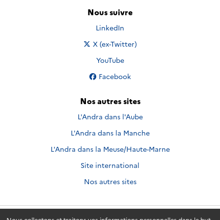
Nous suivre
Nous suivre sur
LinkedIn
Nous suivre sur
X (ex-Twitter)
Nous suivre sur
YouTube
Nous suivre sur
Facebook
Nos autres sites
L'Andra dans l'Aube
L'Andra dans la Manche
L'Andra dans la Meuse/Haute-Marne
Site international
Nos autres sites
Nous collectons et traitons vos informations personnelles dans le but