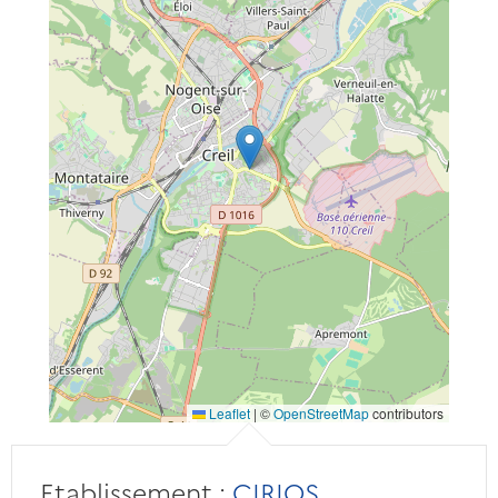
Leaflet
|
©
OpenStreetMap
contributors
Etablissement :
CIRIOS