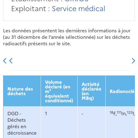
Exploitant :
Service médical
Les données présentent les dernières informations à jour
(au 31 décembre de l’année sélectionnée) sur les déchets
radioactifs présents sur le site.
2013
2014
2015
2016
Volume
Activité
déclaré (en
Nature des
déclarée
m³
Radionucléi
déchets
(en
équivalent
MBq)
conditionné)
18
111
123
2
DGD -
1
-
F,
In,
I,
Déchets
gérés en
décroissance