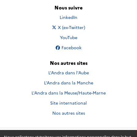
Nous suivre
Nous suivre sur
LinkedIn
Nous suivre sur
X (ex-Twitter)
Nous suivre sur
YouTube
Nous suivre sur
Facebook
Nos autres sites
L'Andra dans l'Aube
L'Andra dans la Manche
L'Andra dans la Meuse/Haute-Marne
Site international
Nos autres sites
Nous collectons et traitons vos informations personnelles dans le but