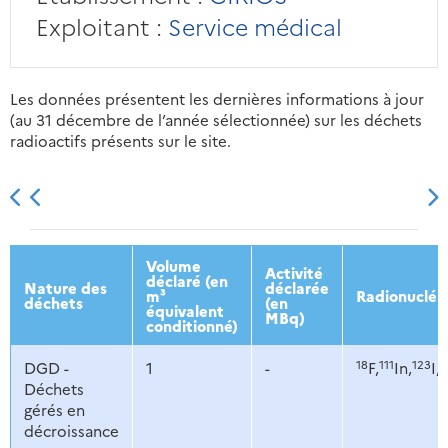
Exploitant :
Service médical
Les données présentent les dernières informations à jour
(au 31 décembre de l’année sélectionnée) sur les déchets
radioactifs présents sur le site.
2013
2014
2015
2016
Volume
Activité
déclaré (en
Nature des
déclarée
m³
Radionucléi
déchets
(en
équivalent
MBq)
conditionné)
18
111
123
2
DGD -
1
-
F,
In,
I,
Déchets
gérés en
décroissance