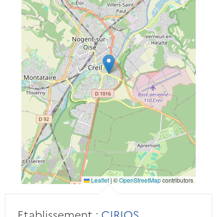
Leaflet
|
©
OpenStreetMap
contributors
Etablissement :
CIRIOS