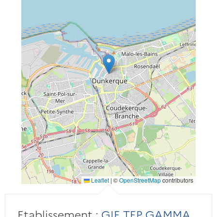
Leaflet
|
©
OpenStreetMap
contributors
Etablissement :
GIE TEP GAMMA