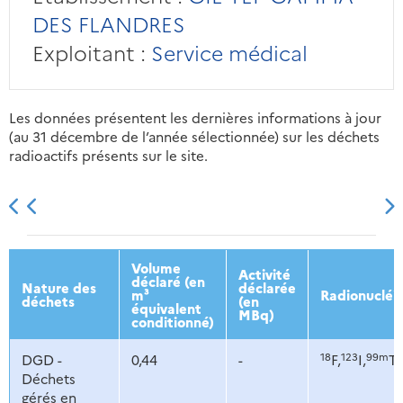
DES FLANDRES
Exploitant :
Service médical
Les données présentent les dernières informations à jour
(au 31 décembre de l’année sélectionnée) sur les déchets
radioactifs présents sur le site.
2013
2014
2015
2016
Volume
Activité
déclaré (en
Nature des
déclarée
m³
Radionucléi
déchets
(en
équivalent
MBq)
conditionné)
18
123
99m
DGD -
0,44
-
F,
I,
Tc
Déchets
gérés en