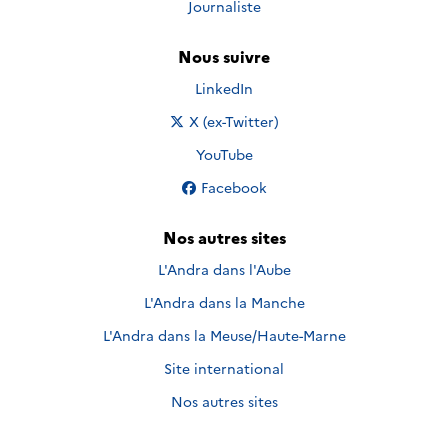
Journaliste
Nous suivre
Nous suivre sur
LinkedIn
Nous suivre sur
X (ex-Twitter)
Nous suivre sur
YouTube
Nous suivre sur
Facebook
Nos autres sites
L'Andra dans l'Aube
L'Andra dans la Manche
L'Andra dans la Meuse/Haute-Marne
Site international
Nos autres sites