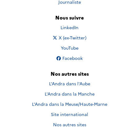
Journaliste
Nous suivre
Nous suivre sur
LinkedIn
Nous suivre sur
X (ex-Twitter)
Nous suivre sur
YouTube
Nous suivre sur
Facebook
Nos autres sites
L'Andra dans l'Aube
L'Andra dans la Manche
L'Andra dans la Meuse/Haute-Marne
Site international
Nos autres sites