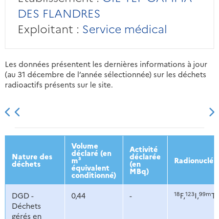
DES FLANDRES
Exploitant :
Service médical
Les données présentent les dernières informations à jour
(au 31 décembre de l’année sélectionnée) sur les déchets
radioactifs présents sur le site.
2013
2014
2015
2016
Volume
Activité
déclaré (en
Nature des
déclarée
m³
Radionucléi
déchets
(en
équivalent
MBq)
conditionné)
18
123
99m
DGD -
0,44
-
F,
I,
Tc
Déchets
gérés en