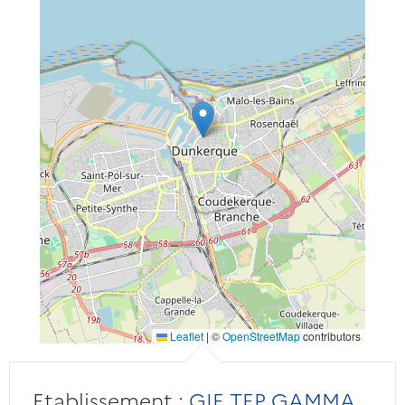
Leaflet
|
©
OpenStreetMap
contributors
Etablissement :
GIE TEP GAMMA