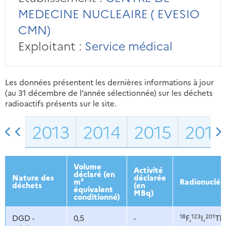
MEDECINE NUCLEAIRE ( EVESIO
CMN)
Exploitant :
Service médical
Les données présentent les dernières informations à jour
(au 31 décembre de l’année sélectionnée) sur les déchets
radioactifs présents sur le site.
2013
2014
2015
2016
Volume
Activité
déclaré (en
Nature des
déclarée
m³
Radionucléi
déchets
(en
équivalent
MBq)
conditionné)
18
123
201
DGD -
0,5
-
F,
I,
Tl,