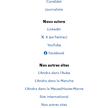
Candidat
Journaliste
Nous suivre
Nous suivre sur
LinkedIn
Nous suivre sur
X (ex-Twitter)
Nous suivre sur
YouTube
Nous suivre sur
Facebook
Nos autres sites
L'Andra dans l'Aube
L'Andra dans la Manche
L'Andra dans la Meuse/Haute-Marne
Site international
Nos autres sites