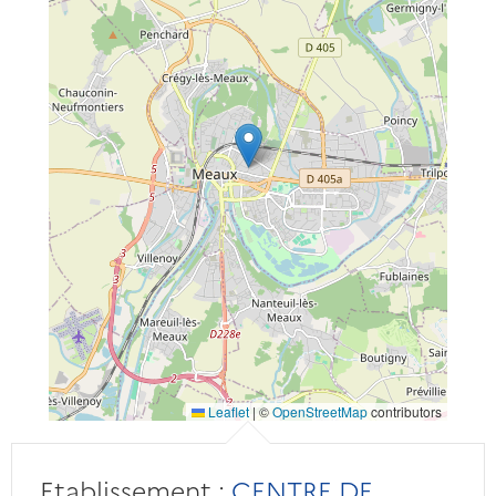
Leaflet
|
©
OpenStreetMap
contributors
Etablissement :
CENTRE DE