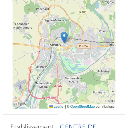
Leaflet
|
©
OpenStreetMap
contributors
Etablissement :
CENTRE DE