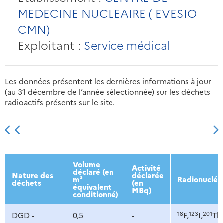
MEDECINE NUCLEAIRE ( EVESIO
CMN)
Exploitant :
Service médical
Les données présentent les dernières informations à jour
(au 31 décembre de l’année sélectionnée) sur les déchets
radioactifs présents sur le site.
2013
2014
2015
2016
Volume
Activité
déclaré (en
Nature des
déclarée
m³
Radionucléi
déchets
(en
équivalent
MBq)
conditionné)
18
123
201
DGD -
0,5
-
F,
I,
Tl,