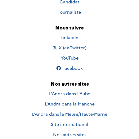
Candidat
Journaliste
Nous suivre
Nous suivre sur
LinkedIn
Nous suivre sur
X (ex-Twitter)
Nous suivre sur
YouTube
Nous suivre sur
Facebook
Nos autres sites
L'Andra dans l'Aube
L'Andra dans la Manche
L'Andra dans la Meuse/Haute-Marne
Site international
Nos autres sites