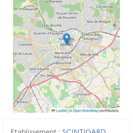
Leaflet
|
©
OpenStreetMap
contributors
Etablissement :
SCINTIGARD