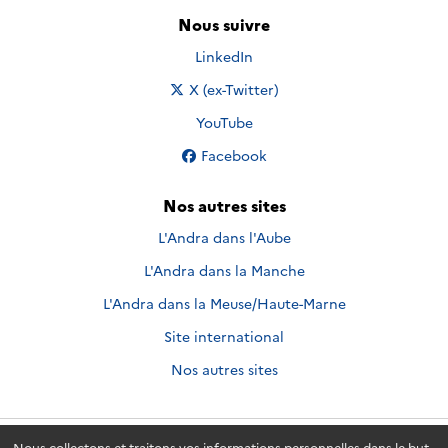
Nous suivre
Nous suivre sur
LinkedIn
Nous suivre sur
X (ex-Twitter)
Nous suivre sur
YouTube
Nous suivre sur
Facebook
Nos autres sites
L'Andra dans l'Aube
L'Andra dans la Manche
L'Andra dans la Meuse/Haute-Marne
Site international
Nos autres sites
Nous collectons et traitons vos informations personnelles dans le but