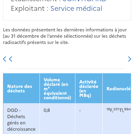
Exploitant :
Service médical
Les données présentent les dernières informations à jour
(au 31 décembre de l’année sélectionnée) sur les déchets
radioactifs présents sur le site.
2013
2014
2015
2016
Volume
Activité
déclaré (en
Nature des
déclarée
m³
Radionucléi
déchets
(en
équivalent
MBq)
conditionné)
18
201
99m
DGD -
0,8
-
F,
Tl,
T
Déchets
gérés en
décroissance