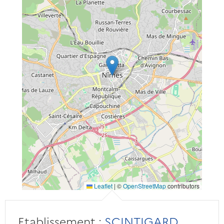
Leaflet
|
©
OpenStreetMap
contributors
Etablissement :
SCINTIGARD