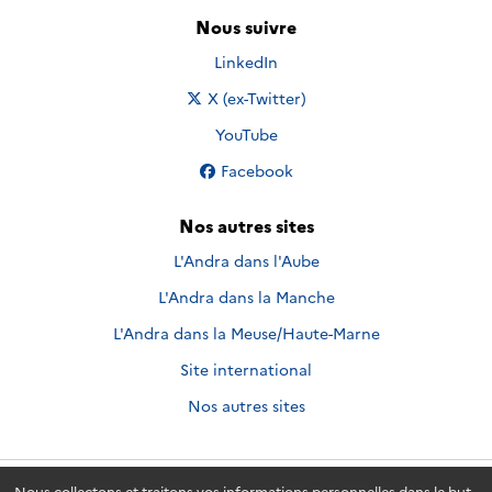
Nous suivre
Nous suivre sur
LinkedIn
Nous suivre sur
X (ex-Twitter)
Nous suivre sur
YouTube
Nous suivre sur
Facebook
Nos autres sites
L'Andra dans l'Aube
L'Andra dans la Manche
L'Andra dans la Meuse/Haute-Marne
Site international
Nos autres sites
Nous collectons et traitons vos informations personnelles dans le but