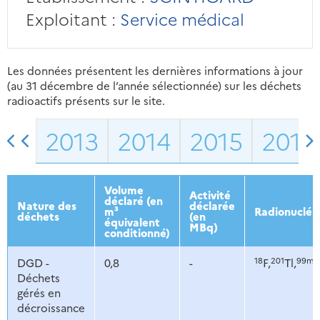
Exploitant :
Service médical
Les données présentent les dernières informations à jour
(au 31 décembre de l’année sélectionnée) sur les déchets
radioactifs présents sur le site.
2013
2014
2015
2016
Volume
Activité
déclaré (en
Nature des
déclarée
m³
Radionucléi
déchets
(en
équivalent
MBq)
conditionné)
18
201
99m
DGD -
0,8
-
F,
Tl,
T
Déchets
gérés en
décroissance