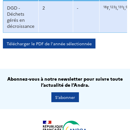
18
123
131
9
DGD -
2
-
F,
I,
I,
Déchets
gérés en
décroissance
Télécharger le PDF de l'année sélectionnée
Abonnez-vous à notre newsletter pour suivre toute
l’actualité de l’Andra.
S’abonner