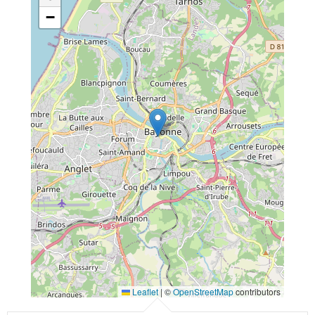
−
Leaflet
|
©
OpenStreetMap
contributors