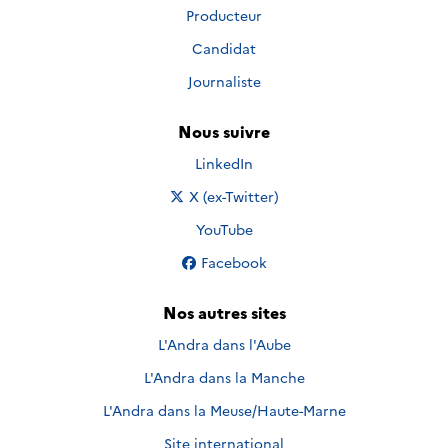
Producteur
Candidat
Journaliste
Nous suivre
Nous suivre sur
LinkedIn
Nous suivre sur
X (ex-Twitter)
Nous suivre sur
YouTube
Nous suivre sur
Facebook
Nos autres sites
L'Andra dans l'Aube
L'Andra dans la Manche
L'Andra dans la Meuse/Haute-Marne
Site international