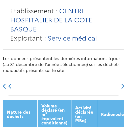
Etablissement :
CENTRE
HOSPITALIER DE LA COTE
BASQUE
Exploitant :
Service médical
Les données présentent les dernières informations à jour
(au 31 décembre de l’année sélectionnée) sur les déchets
radioactifs présents sur le site.
2013
2014
2015
2016
Volume
Activité
déclaré (en
Nature des
déclarée
m³
Radionucléi
déchets
(en
équivalent
MBq)
conditionné)