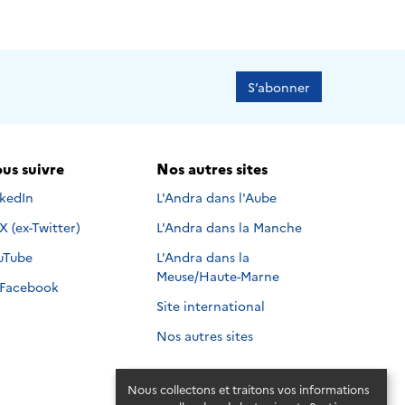
S’abonner
us suivre
Nos autres sites
s suivre sur
nkedIn
L'Andra dans l'Aube
Nous suivre sur
X (ex-Twitter)
L'Andra dans la Manche
s suivre sur
uTube
L'Andra dans la
Meuse/Haute-Marne
Nous suivre sur
Facebook
Site international
Nos autres sites
Nous collectons et traitons vos informations