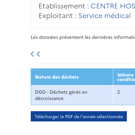
Etablissement :
CENTRE HOSP
Exploitant :
Service médical
Les données présentent les dernières information
2013
2014
2015
Volume 
Nature des déchets
conditi
DGD - Déchets gérés en
2
décroissance
Télécharger le PDF de l'année sélectionnée