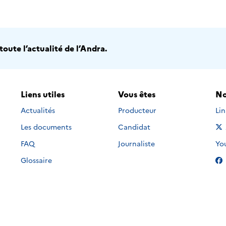
oute l’actualité de l’Andra.
Liens utiles
Vous êtes
No
Nou
Actualités
Producteur
Li
Les documents
Candidat
Nou
FAQ
Journaliste
Yo
Glossaire