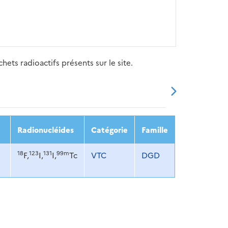
ets radioactifs présents sur le site.
20
2021
2022
2023
2024
Radionucléides
Catégorie
Famille
18
123
131
99m
F,
I,
I,
Tc
VTC
DGD