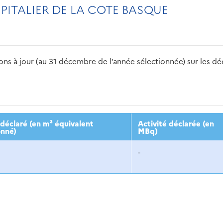
ITALIER DE LA COTE BASQUE
s à jour (au 31 décembre de l’année sélectionnée) sur les déch
2016
2017
2018
2019
20
déclaré (en m³ équivalent
Activité déclarée (en
onné)
MBq)
-