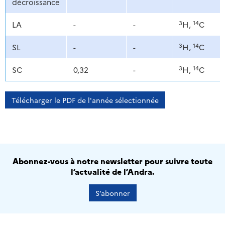
décroissance
3
14
LA
-
-
H,
C
3
14
SL
-
-
H,
C
3
14
SC
0,32
-
H,
C
Télécharger le PDF de l'année sélectionnée
Abonnez-vous à notre newsletter pour suivre toute
l’actualité de l’Andra.
S’abonner