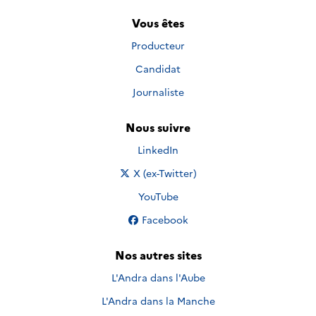
Vous êtes
Producteur
Candidat
Journaliste
Nous suivre
Nous suivre sur
LinkedIn
Nous suivre sur
X (ex-Twitter)
Nous suivre sur
YouTube
Nous suivre sur
Facebook
Nos autres sites
L'Andra dans l'Aube
L'Andra dans la Manche