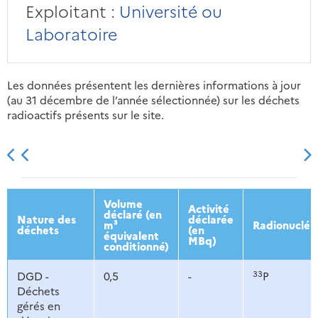
Exploitant :
Université ou
Laboratoire
Les données présentent les dernières informations à jour
(au 31 décembre de l’année sélectionnée) sur les déchets
radioactifs présents sur le site.
2013
2014
2015
2016
Volume
Activité
déclaré (en
Nature des
déclarée
m³
Radionucléi
déchets
(en
équivalent
MBq)
conditionné)
33
DGD -
0,5
-
P
Déchets
gérés en