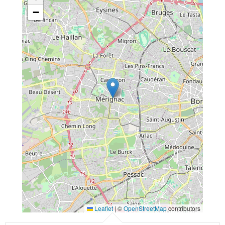
−
Leaflet
|
©
OpenStreetMap
contributors