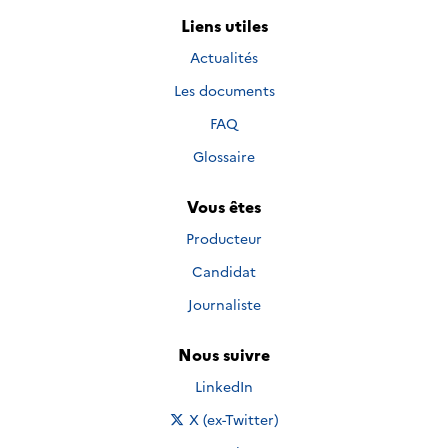
Liens utiles
Actualités
Les documents
FAQ
Glossaire
Vous êtes
Producteur
Candidat
Journaliste
Nous suivre
Nous suivre sur
LinkedIn
Nous suivre sur
X (ex-Twitter)