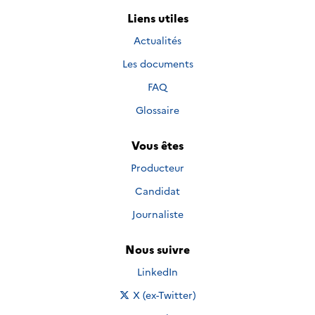
Liens utiles
Actualités
Les documents
FAQ
Glossaire
Vous êtes
Producteur
Candidat
Journaliste
Nous suivre
Nous suivre sur
LinkedIn
Nous suivre sur
X (ex-Twitter)