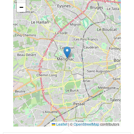
−
Leaflet
|
©
OpenStreetMap
contributors