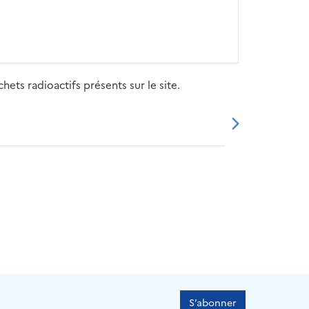
ets radioactifs présents sur le site.
20
2021
2022
2023
2024
S’abonner