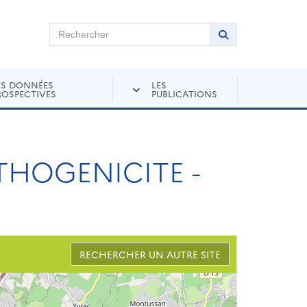
chercher sur Andra Inventaire
Rechercher
Lancer la recher
ES DONNÉES
LES
ROSPECTIVES
PUBLICATIONS
THOGENICITE -
RECHERCHER UN AUTRE SITE