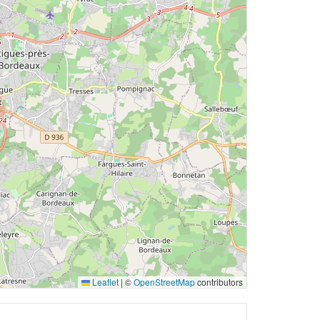
Leaflet
|
©
OpenStreetMap
contributors