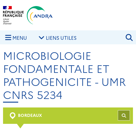
Aller au contenu principal
Skip to navigation
R
MENU
LIENS UTILES
MICROBIOLOGIE
FONDAMENTALE ET
PATHOGENICITE - UMR
CNRS 5234
BORDEAUX
REC