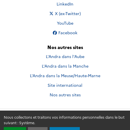
Nous suivre sur
LinkedIn
Nous suivre sur
X (ex-Twitter)
Nous suivre sur
YouTube
Nous suivre sur
Facebook
Nos autres sites
L'Andra dans l'Aube
L'Andra dans la Manche
L'Andra dans la Meuse/Haute-Marne
Site international
Nos autres sites
Nous collectons et traitons vos informations personnelles dans le but
Andra.fr
© 2026 - Andra. Tous droits réservés.
suivant :
Système
.