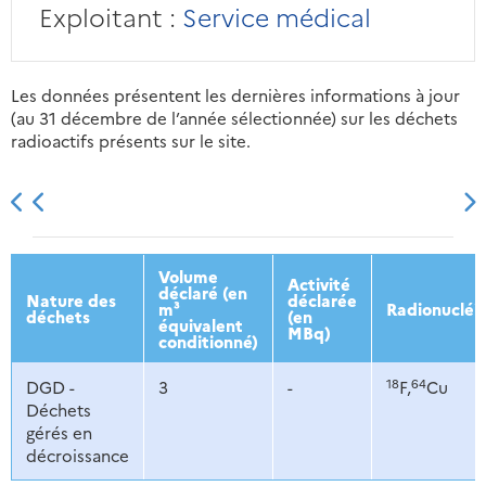
Exploitant :
Service médical
Les données présentent les dernières informations à jour
(au 31 décembre de l’année sélectionnée) sur les déchets
radioactifs présents sur le site.
2013
2014
2015
2016
Volume
Activité
déclaré (en
Nature des
déclarée
m³
Radionucléi
déchets
(en
équivalent
MBq)
conditionné)
18
64
DGD -
3
-
F,
Cu
Déchets
gérés en
décroissance