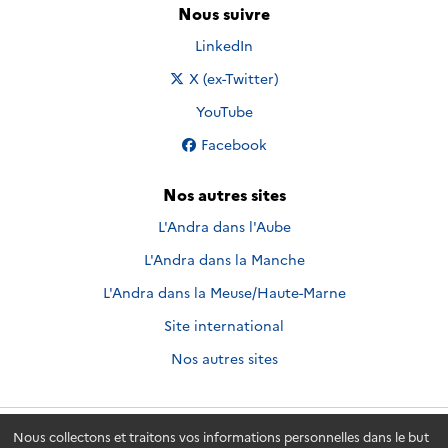
Nous suivre
Nous suivre sur
LinkedIn
Nous suivre sur
X (ex-Twitter)
Nous suivre sur
YouTube
Nous suivre sur
Facebook
Nos autres sites
L'Andra dans l'Aube
L'Andra dans la Manche
L'Andra dans la Meuse/Haute-Marne
Site international
Nos autres sites
Nous collectons et traitons vos informations personnelles dans le but
Andra.fr
© 2026 - Andra. Tous droits réservés.