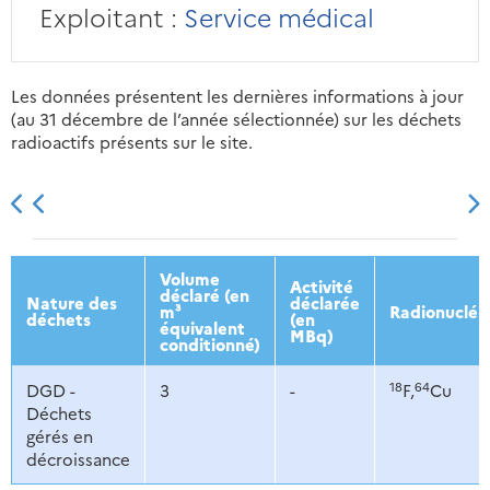
Exploitant :
Service médical
Les données présentent les dernières informations à jour
(au 31 décembre de l’année sélectionnée) sur les déchets
radioactifs présents sur le site.
2013
2014
2015
2016
Volume
Activité
déclaré (en
Nature des
déclarée
m³
Radionucléi
déchets
(en
équivalent
MBq)
conditionné)
18
64
DGD -
3
-
F,
Cu
Déchets
gérés en
décroissance