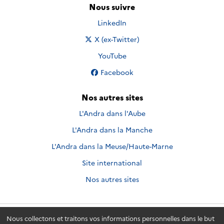
Nous suivre
Nous suivre sur
LinkedIn
Nous suivre sur
X (ex-Twitter)
Nous suivre sur
YouTube
Nous suivre sur
Facebook
Nos autres sites
L'Andra dans l'Aube
L'Andra dans la Manche
L'Andra dans la Meuse/Haute-Marne
Site international
Nos autres sites
Nous collectons et traitons vos informations personnelles dans le but
Andra.fr
© 2026 - Andra. Tous droits réservés.