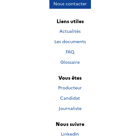
Nous contacter
Liens utiles
Actualités
Les documents
FAQ
Glossaire
Vous êtes
Producteur
Candidat
Journaliste
Nous suivre
Nous suivre sur
LinkedIn