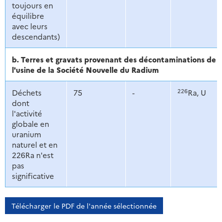
toujours en
équilibre
avec leurs
descendants)
b. Terres et gravats provenant des décontaminations de t
l'usine de la Société Nouvelle du Radium
226
Déchets
75
-
Ra, U
dont
l'activité
globale en
uranium
naturel et en
226Ra n'est
pas
significative
Télécharger le PDF de l'année sélectionnée