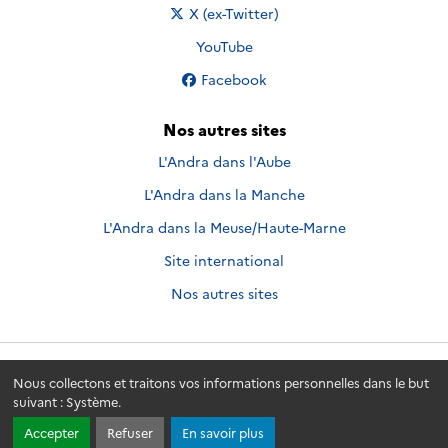
Nous suivre sur
X (ex-Twitter)
Nous suivre sur
YouTube
Nous suivre sur
Facebook
Nos autres sites
L'Andra dans l'Aube
L'Andra dans la Manche
L'Andra dans la Meuse/Haute-Marne
Site international
Nos autres sites
Andra.fr
© 2026 - Andra. Tous droits réservés.
Nous collectons et traitons vos informations personnelles dans le but
suivant :
Système
.
Accepter
Refuser
En savoir plus