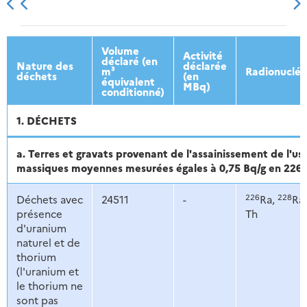
2013
2014
2015
2016
Volume
Activité
déclaré (en
Nature des
déclarée
m³
Radionucléi
déchets
(en
équivalent
MBq)
conditionné)
1. DÉCHETS
a. Terres et gravats provenant de l'assainissement de l'us
massiques moyennes mesurées égales à 0,75 Bq/g en 226R
226
228
Déchets avec
24511
-
Ra,
Ra,
présence
Th
d'uranium
naturel et de
thorium
(l'uranium et
le thorium ne
sont pas