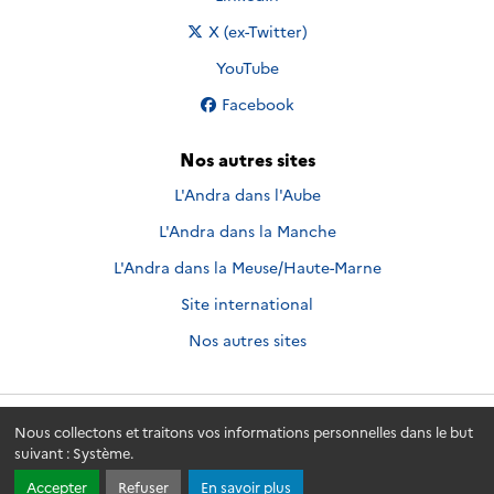
Nous suivre sur
X (ex-Twitter)
Nous suivre sur
YouTube
Nous suivre sur
Facebook
Nos autres sites
L'Andra dans l'Aube
L'Andra dans la Manche
L'Andra dans la Meuse/Haute-Marne
Site international
Nos autres sites
Nous collectons et traitons vos informations personnelles dans le but
Andra.fr
© 2026 - Andra. Tous droits réservés.
suivant :
Système
.
Accepter
Refuser
En savoir plus