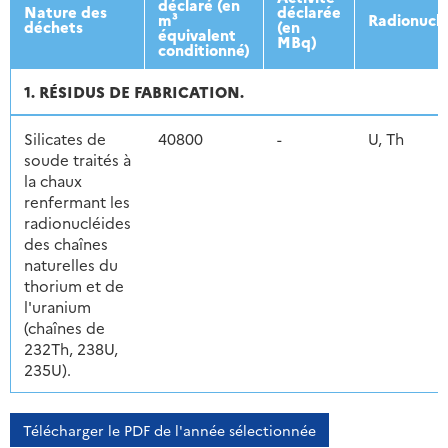
déclaré (en
Nature des
déclarée
m³
Radionuclé
déchets
(en
équivalent
MBq)
conditionné)
1. RÉSIDUS DE FABRICATION.
Silicates de
40800
-
U, Th
soude traités à
la chaux
renfermant les
radionucléides
des chaînes
naturelles du
thorium et de
l'uranium
(chaînes de
232Th, 238U,
235U).
Télécharger le PDF de l'année sélectionnée