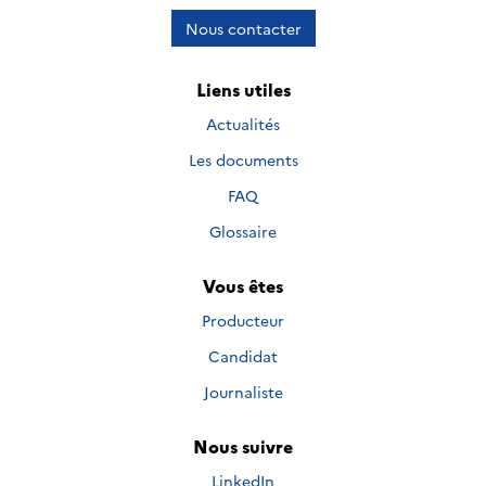
Nous contacter
Liens utiles
Actualités
Les documents
FAQ
Glossaire
Vous êtes
Producteur
Candidat
Journaliste
Nous suivre
Nous suivre sur
LinkedIn