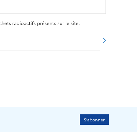
ets radioactifs présents sur le site.
20
2021
2022
2023
2024
S’abonner