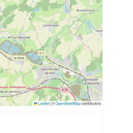
Leaflet
|
©
OpenStreetMap
contributors