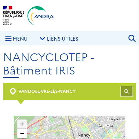
Aller au contenu principal
Skip to navigation
R
MENU
LIENS UTILES
NANCYCLOTEP -
Bâtiment IRIS
VANDOEUVRE-LES-NANCY
REC
+
−