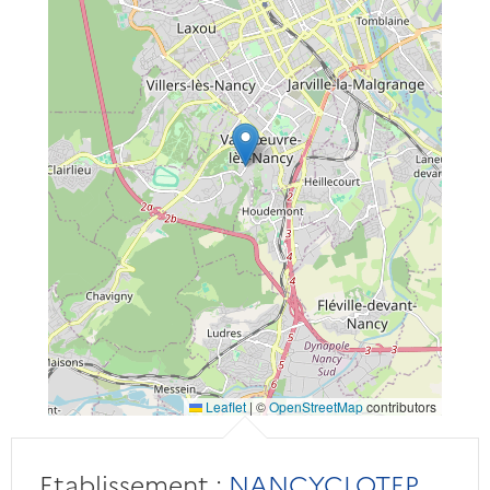
Leaflet
|
©
OpenStreetMap
contributors
Etablissement :
NANCYCLOTEP