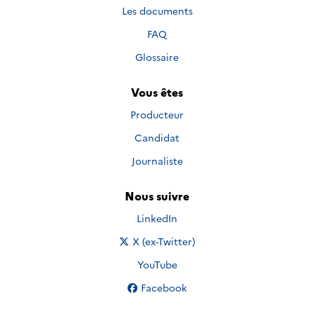
Les documents
FAQ
Glossaire
Vous êtes
Producteur
Candidat
Journaliste
Nous suivre
Nous suivre sur
LinkedIn
Nous suivre sur
X (ex-Twitter)
Nous suivre sur
YouTube
Nous suivre sur
Facebook