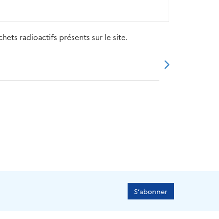
ets radioactifs présents sur le site.
20
2021
2022
2023
2024
S’abonner