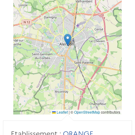
Leaflet
|
©
OpenStreetMap
contributors
Etablissement :
ORANGE