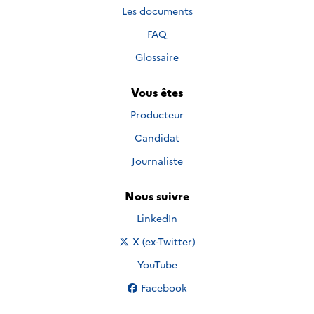
Les documents
FAQ
Glossaire
Vous êtes
Producteur
Candidat
Journaliste
Nous suivre
Nous suivre sur
LinkedIn
Nous suivre sur
X (ex-Twitter)
Nous suivre sur
YouTube
Nous suivre sur
Facebook