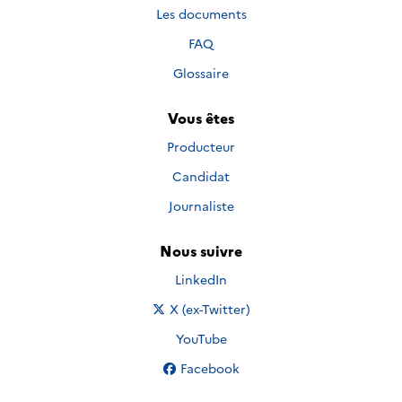
Les documents
FAQ
Glossaire
Vous êtes
Producteur
Candidat
Journaliste
Nous suivre
Nous suivre sur
LinkedIn
Nous suivre sur
X (ex-Twitter)
Nous suivre sur
YouTube
Nous suivre sur
Facebook