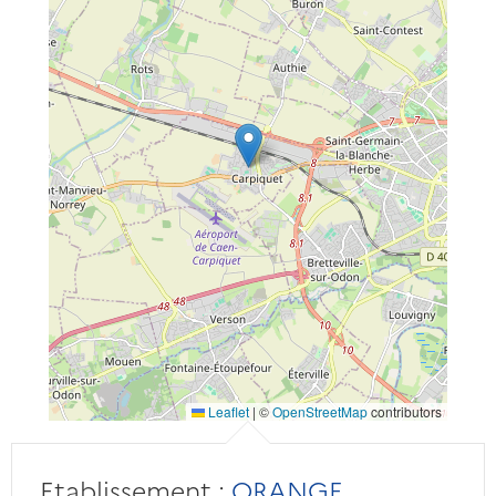
Leaflet
|
©
OpenStreetMap
contributors
Etablissement :
ORANGE