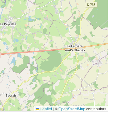
Leaflet
|
©
OpenStreetMap
contributors